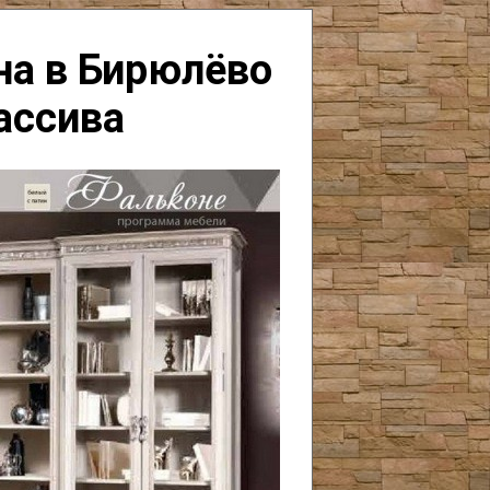
на в Бирюлёво
ассива